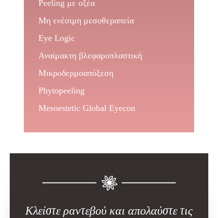
Peeling με οξέα
Μη ενέσιμη μεσοθεραπεία
Eye Logic
Αναίμακτη βλεφαροπλαστική
Μικροδερμοαπόξεση
Phytopeeling
Mesoestetic Global Eyecon
Κλείστε ραντεβού και απολαύστε τις