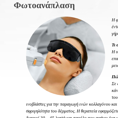
Φωτοανάπλαση
Η φ
έντ
γήρ
Τι 
Η υ
επα
μει
Πώς
Σε 
κάν
του
ινοβλάστες για την παραγωγή ινών κολλαγόνου και 
σφριγηλότητα του δέρματος. Η θεραπεία εφαρμόζετ
διαρκεί 30 – 45 λεπτά και παρόλο που αφήνει ένα 