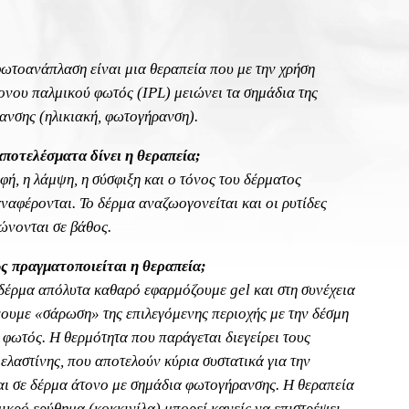
ωτοανάπλαση είναι μια θεραπεία που με την χρήση
ονου παλμικού φωτός (IPL) μειώνει τα σημάδια της
ανσης (ηλικιακή, φωτογήρανση).
αποτελέσματα δίνει η θεραπεία;
φή, η λάμψη, η σύσφιξη και ο τόνος του δέρματος
ναφέρονται. Το δέρμα αναζωογονείται και οι ρυτίδες
ώνονται σε βάθος.
 πραγματοποιείται η θεραπεία;
δέρμα απόλυτα καθαρό εφαρμόζουμε gel και στη συνέχεια
ουμε «σάρωση» της επιλεγόμενης περιοχής με την δέσμη
 φωτός. Η θερμότητα που παράγεται διεγείρει τους
ελαστίνης, που αποτελούν κύρια συστατικά για την
αι σε δέρμα άτονο με σημάδια φωτογήρανσης. Η θεραπεία
μικρό ερύθημα (κοκκινίλα) μπορεί κανείς να επιστρέψει