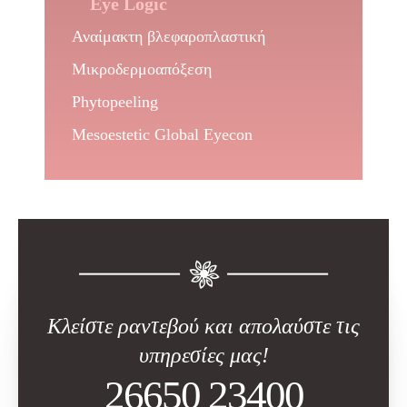
Eye Logic
Αναίμακτη βλεφαροπλαστική
Μικροδερμοαπόξεση
Phytopeeling
Mesoestetic Global Eyecon
Κλείστε ραντεβού και απολαύστε τις
υπηρεσίες μας!
26650 23400