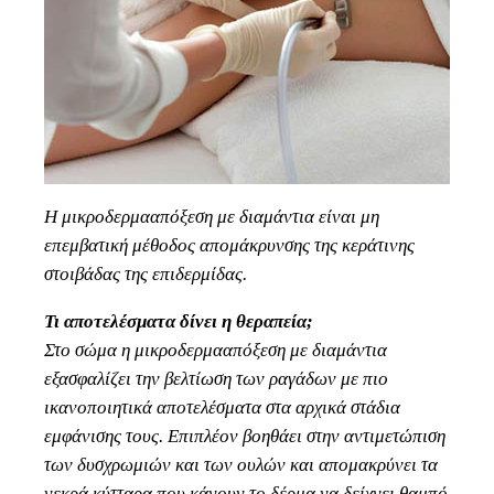
Η μικροδερμααπόξεση με διαμάντια είναι μη
επεμβατική μέθοδος απομάκρυνσης της κεράτινης
στοιβάδας της επιδερμίδας.
Τι αποτελέσματα δίνει η θεραπεία;
Στο σώμα η μικροδερμααπόξεση με διαμάντια
εξασφαλίζει την βελτίωση των ραγάδων με πιο
ικανοποιητικά αποτελέσματα στα αρχικά στάδια
εμφάνισης τους. Επιπλέον βοηθάει στην αντιμετώπιση
των δυσχρωμιών και των ουλών και απομακρύνει τα
νεκρά κύτταρα που κάνουν το δέρμα να δείχνει θαμπό